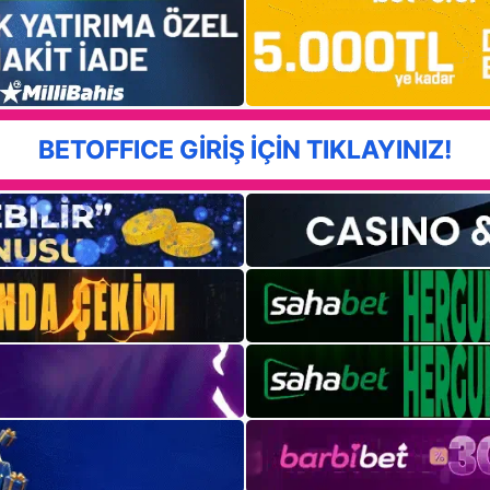
BETOFFICE GİRİŞ İÇİN TIKLAYINIZ!