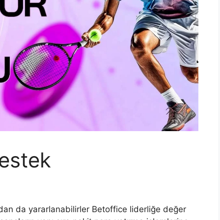
Destek
an da yararlanabilirler Betoffice liderliğe değer