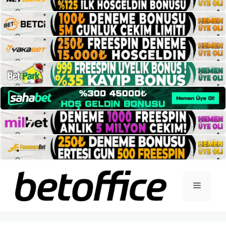
İçeriğe
atla
Menü