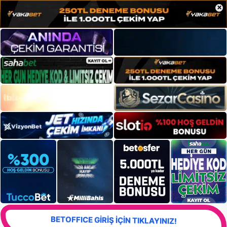
×
BETOFFICE GİRİŞ İÇİN TIKLAYINIZ!